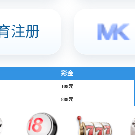
对比
来重大变动，德国名帅汉斯·弗里...
联系我们
快速导航
App下载
关于我们
隐私政策
rt@selectsystemsbydesign.com
用户协议
网站地图