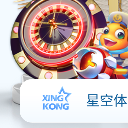
日本领跑，亚洲
在最新的夺冠赔率榜单上，日