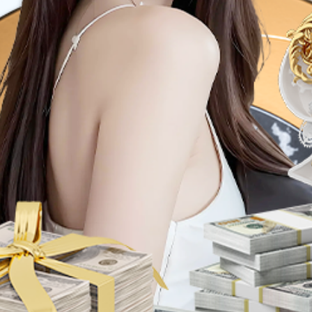
文
运会男足亚洲区预选赛）的脚步日益临近，亚足联于今日正式公
术细腻、战术严谨著称的日本U23国家队毫无悬念地占据榜首
第六，被外界视为具备冲击更好成绩潜力的“搅局者”。本届赛事
3.5个奥运名额发起冲击。