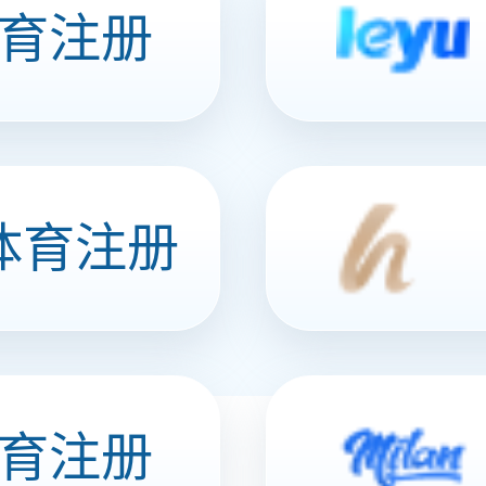
况屡见不鲜。对于中国足球而言，这次赛事更是一次检验青训成
对阵阿联酋等关键比赛中抢得先机，完全有机会打破外界对其“第
时间短、海外集训效果有待观察、以及长期存在的“大赛软脚”
率排名只是起点，能否在卡塔尔的烈日下交出令人信服的答卷，
，日本队作为领跑者自然承受着最大压力，而中国国奥则迎来了
何变动，绿茵场上从没有绝对的强者。对于一支渴望突破的球队
目以待，看这支年轻的国奥队能否在亚洲之巅掀起属于中国足球
洗五…