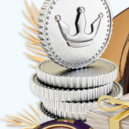
首页
体育动态
正
随着U23亚洲杯（暨巴黎奥
这份备受瞩目的榜单中，以技
交替期的中国国奥队，则位列
幕，共有16支球队将向冠军及