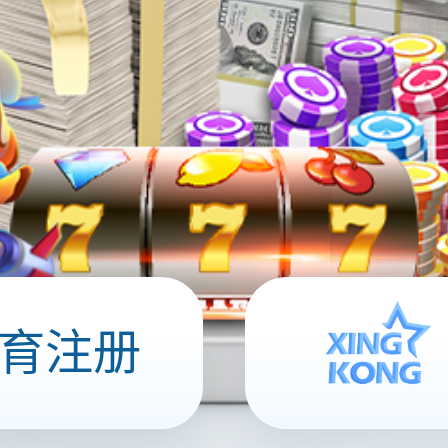
格局再现“一超多强”
本队以明显优势高居第一，这与其近年来在青年赛事中的稳定统