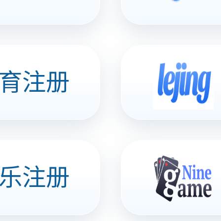
军更
主帅杨鸣在短暂离开后正式复出...
规4
中场核心塞尔吉尼奥正以一组令...
均
打法有了明显调整，其中最为显著...