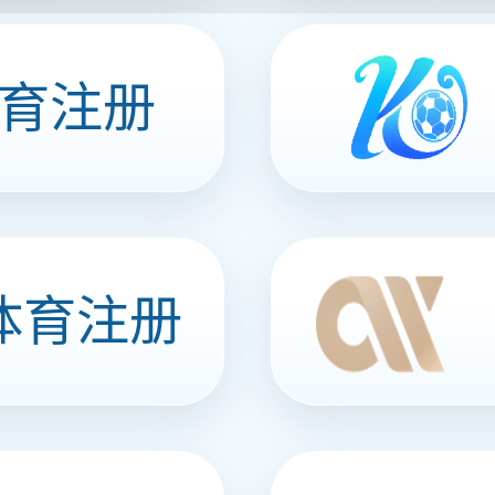
中多名球员已开始在J联赛甚至欧洲二级联赛崭露头角。紧随其
沙特阿拉伯、澳大利亚等传统劲旅则构成了第二梯队，被视为冠
强”的竞争格局，日本队因大赛经验与整体实力被认为最有可能
的战术执行力往往能制造冷门。
名背后的机遇与挑战
六位，与乌兹别克斯坦、伊拉克等队处于同一档位。这一排名客
也暗藏隐忧。一方面，得益于球队在预选赛“死亡之组”中的顽强
奥队展现了不错的防守韧性与反击速度。但另一方面，球队在关
对日本、韩国等顶级球队时，缺乏稳定得分点的问题可能被放大
“保障”，若想真正冲击前四甚至奥运资格，必须在小组赛阶段就
考：中国足球需要“破局者”
单将中国国奥置于第六的位置，但这并不意味着可以高枕无忧。