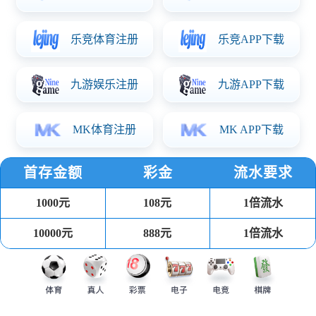
爱游戏在线登录官网三重安全护盾
系统
从身份验证到平台架构，爱游戏在线登录官网构建多层防
线，强化整体安全韧性。
用户层安全
通过设备识别与行为监
控，有效防止账户异常
访问。